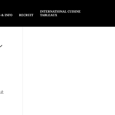
INTERNATIONAL CUISINE
 & INFO
RECRUIT
TABLEAUX
シ
廃止