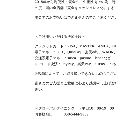
2018年から利便性・安全性・生産性向上の為、
の度、国内全店舗『完全キャッシュレス化』する
現金でのお支払いはできませんのでご了承くださ
＜ご利用いただける決済手段＞
クレジットカード：
VISA
、
MASTER
、
AMEX
、
D
電子マネー：ｉＤ、
QuicPay
、楽天
edy
、
WAON
交通系電子マネー：
suica
、
pasmo
、
icoca
など
QR
コード決済：
PayPay
、楽天
Pay
、
auPay
、ｄ
※店舗によって、お取り扱いできないものもござ
皆さまのご支援とご愛顧に心より感謝申し上げま
さい。
㈱グローバルダイニング （平日
10
：
00-19
：
00
お客様窓口
050-5444-9869