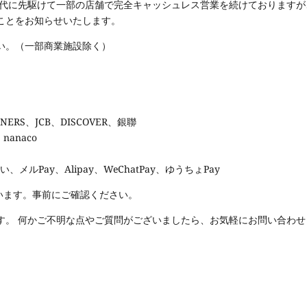
時代に先駆けて一部の店舗で完全キャッシュレス営業を続けておりますが
ことをお知らせいたします。
い。（一部商業施設除く）
INERS
、
JCB
、
DISCOVER
、銀聯
、
nanaco
払い、メル
Pay
、
Alipay
、
WeChatPay
、ゆうちょ
Pay
います。事前にご確認ください。
す。 何かご不明な点やご質問がございましたら、お気軽にお問い合わせ
）